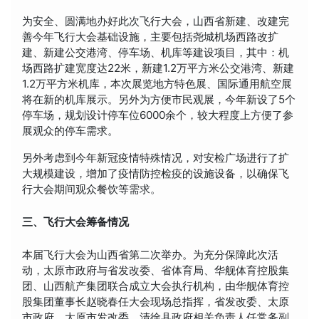
为安全、圆满地办好此次飞行大会，山西省新建、改建完
善今年飞行大会基础设施，主要包括尧城机场西路改扩
建、新建公交港湾、停车场、机库等建设项目，其中：机
场西路扩建宽度达22米，新建1.2万平方米公交港湾、新建
1.2万平方米机库，本次展览地方特色展、国际通用航空展
将在新的机库展示。另外为方便市民观展，今年新设了5个
停车场，规划设计停车位6000余个，较大程度上方便了参
展观众的停车需求。
另外考虑到今年新冠疫情特殊情况，对安检广场进行了扩
大规模建设，增加了疫情防控检疫的设施设备，以确保飞
行大会期间观众餐饮等需求。
三、飞行大会筹备情况
本届飞行大会为山西省第二次举办。为充分保障此次活
动，太原市政府与省发改委、省体育局、华舰体育控股集
团、山西航产集团联合成立大会执行机构，由华舰体育控
股集团董事长赵晓春任大会现场总指挥，省发改委、太原
市政府、太原市发改委、清徐县政府相关负责人任常务副