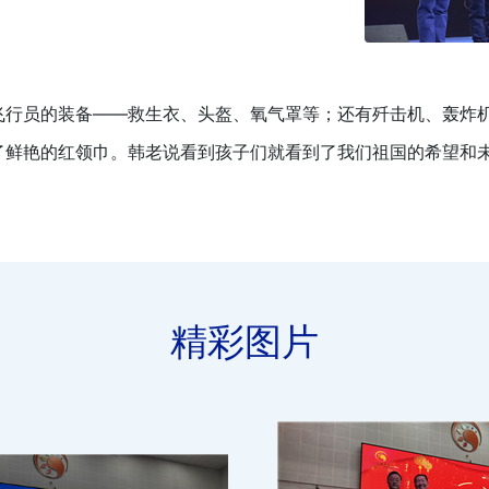
飞行员的装备——救生衣、头盔、氧气罩等；还有歼击机、轰炸
了鲜艳的红领巾。韩老说看到孩子们就看到了我们祖国的希望和
精彩图片