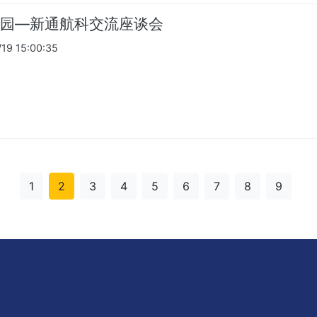
园—新通航科交流座谈会
9 15:00:35
1
2
3
4
5
6
7
8
9